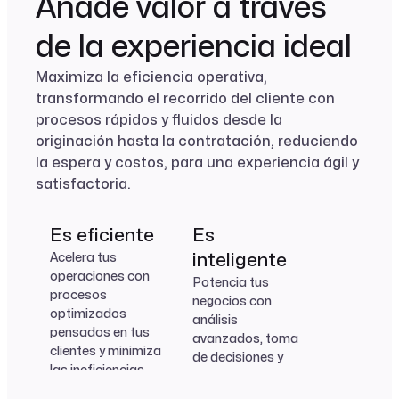
Añade valor a través
de la experiencia ideal
Maximiza la eficiencia operativa,
transformando el recorrido del cliente con
procesos rápidos y fluidos desde la
originación hasta la contratación, reduciendo
la espera y costos, para una experiencia ágil y
satisfactoria.
Connect
Motores de
Accord
Vizdata
Fleet
Getdata
FaceSign
Es eficiente
Es
Vizdata
Sincroniza
riesgo
Simplifica y
Visualiza y analiza
Habilita casos de
Almacena y
Verifica la
Acelera tus
inteligente
información de
optimiza el
el
negocio con
organiza la
identidad y la firma
Visualiza y analiza
Evalúa
operaciones con
Connect
Potencia tus
Getdata
forma ágil y segura
proceso de firma
comportamiento
tecnología low-
información
digital de
el
oportunidades y
procesos
negocios con
de contratos
del cliente
code
recolectada
contratos con la
comportamiento
Sincroniza
Almacena y
genera ofertas
optimizados
análisis
empresa.
máxima seguridad
del cliente
información de
organiza la
dentro de tus
pensados en tus
avanzados, toma
empresa.
forma ágil y segura
información
estándares de
clientes y minimiza
de decisiones y
recolectada.
riesgo
las ineficiencias
venta cruzada en
estructurales.
tiempo real,