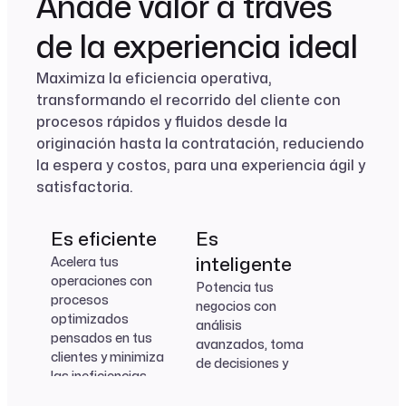
Añade valor a través
de la experiencia ideal
Maximiza la eficiencia operativa,
transformando el recorrido del cliente con
procesos rápidos y fluidos desde la
originación hasta la contratación, reduciendo
la espera y costos, para una experiencia ágil y
satisfactoria.
Connect
Motores de
Accord
Vizdata
Fleet
Getdata
FaceSign
Es eficiente
Es
Vizdata
Sincroniza
riesgo
Simplifica y
Visualiza y analiza
Habilita casos de
Almacena y
Verifica la
Acelera tus
inteligente
información de
optimiza el
el
negocio con
organiza la
identidad y la firma
Visualiza y analiza
Evalúa
operaciones con
Connect
Potencia tus
Getdata
forma ágil y segura
proceso de firma
comportamiento
tecnología low-
información
digital de
el
oportunidades y
procesos
negocios con
de contratos
del cliente
code
recolectada
contratos con la
comportamiento
Sincroniza
Almacena y
genera ofertas
optimizados
análisis
empresa.
máxima seguridad
del cliente
información de
organiza la
dentro de tus
pensados en tus
avanzados, toma
empresa.
forma ágil y segura
información
estándares de
clientes y minimiza
de decisiones y
recolectada.
riesgo
las ineficiencias
venta cruzada en
estructurales.
tiempo real,