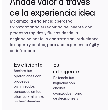
Añade valor a través
de la experiencia ideal
Maximiza la eficiencia operativa,
transformando el recorrido del cliente con
procesos rápidos y fluidos desde la
originación hasta la contratación, reduciendo
la espera y costos, para una experiencia ágil y
satisfactoria.
Connect
Motores de
Accord
Vizdata
Fleet
Getdata
FaceSign
Es eficiente
Es
Vizdata
Sincroniza
riesgo
Simplifica y
Visualiza y analiza
Habilita casos de
Almacena y
Verifica la
Acelera tus
inteligente
información de
optimiza el
el
negocio con
organiza la
identidad y la firma
Visualiza y analiza
Evalúa
operaciones con
Connect
Potencia tus
Getdata
forma ágil y segura
proceso de firma
comportamiento
tecnología low-
información
digital de
el
oportunidades y
procesos
negocios con
de contratos
del cliente
code
recolectada
contratos con la
comportamiento
Sincroniza
Almacena y
genera ofertas
optimizados
análisis
empresa.
máxima seguridad
del cliente
información de
organiza la
dentro de tus
pensados en tus
avanzados, toma
empresa.
forma ágil y segura
información
estándares de
clientes y minimiza
de decisiones y
recolectada.
riesgo
las ineficiencias
venta cruzada en
estructurales.
tiempo real,